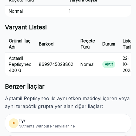
Normal
1
Varyant Listesi
Orijinal İlaç
Reçete
Liste
Barkod
Durum
Adı
Türü
Tarihi
Aptamil
22-
Peptisyneo
8699745028862
Normal
10-
Aktif
400 G
2024
Benzer İlaçlar
Aptamil Peptisyneo ile aynı etken maddeyi içeren veya
aynı terapötik grupta yer alan diğer ilaçlar:
Tyr
≈
Nutrients Without Phenylalanine