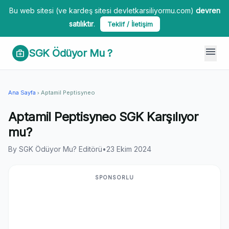
Bu web sitesi (ve kardeş sitesi devletkarsiliyormu.com)
devren
satılıktır
.
Teklif / İletişim
menu
SGK Ödüyor Mu ?
medical_services
Ana Sayfa
Aptamil Peptisyneo
chevron_right
Aptamil Peptisyneo SGK Karşılıyor
mu?
By SGK Ödüyor Mu? Editörü
•
23 Ekim 2024
SPONSORLU