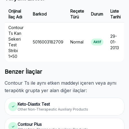
Orijinal
Reçete
Liste
Barkod
Durum
İlaç Adı
Türü
Tarihi
Contour
Ts Kan
29-
Sekeri
5016003182709
Normal
01-
Aktif
Test
2013
Stribi
1×50
Benzer İlaçlar
Contour Ts ile aynı etken maddeyi içeren veya aynı
terapötik grupta yer alan diğer ilaçlar:
Keto-Diastix Test
✓
Other Non-Therapeutic Auxiliary Products
Contour Plus
✓