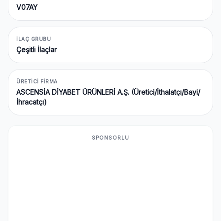
V07AY
İLAÇ GRUBU
Çeşitli İlaçlar
ÜRETICI FIRMA
ASCENSİA DİYABET ÜRÜNLERİ A.Ş. (Üretici/İthalatçı/Bayi/
İhracatçı)
SPONSORLU