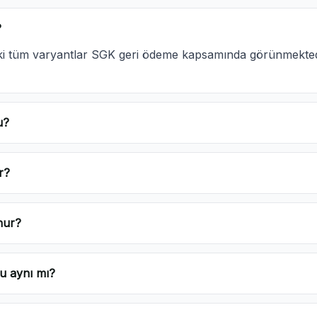
?
daki tüm varyantlar SGK geri ödeme kapsamında görünmekte
u?
r?
nur?
u aynı mı?