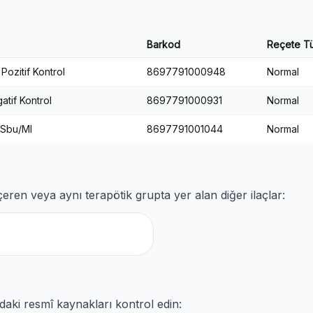
Barkod
Reçete T
Pozitif Kontrol
8697791000948
Normal
atif Kontrol
8697791000931
Normal
 Sbu/Ml
8697791001044
Normal
çeren veya aynı terapötik grupta yer alan diğer ilaçlar:
ıdaki resmî kaynakları kontrol edin: