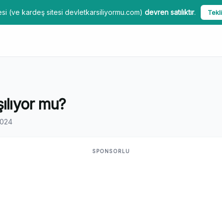
si (ve kardeş sitesi devletkarsiliyormu.com)
devren satılıktır
.
Tekli
ılıyor mu?
2024
SPONSORLU