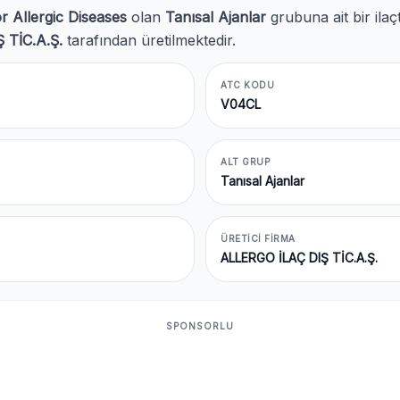
r Allergic Diseases
olan
Tanısal Ajanlar
grubuna ait bir ilaç
 TİC.A.Ş.
tarafından üretilmektedir.
ATC KODU
V04CL
ALT GRUP
Tanısal Ajanlar
ÜRETICI FIRMA
ALLERGO İLAÇ DIŞ TİC.A.Ş.
SPONSORLU