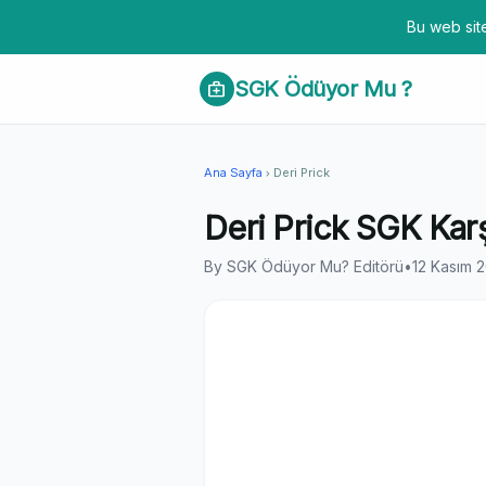
Bu web site
SGK Ödüyor Mu ?
medical_services
Ana Sayfa
Deri Prick
chevron_right
Deri Prick SGK Karş
By SGK Ödüyor Mu? Editörü
•
12 Kasım 