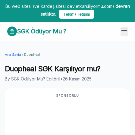
Bu web sitesi (ve kardeş sitesi devletkarsiliyormu.com)
devren
satılıktır
.
Teklif / İletişim
menu
SGK Ödüyor Mu ?
medical_services
Ana Sayfa
Duopheal
chevron_right
Duopheal SGK Karşılıyor mu?
By SGK Ödüyor Mu? Editörü
•
26 Kasım 2025
SPONSORLU