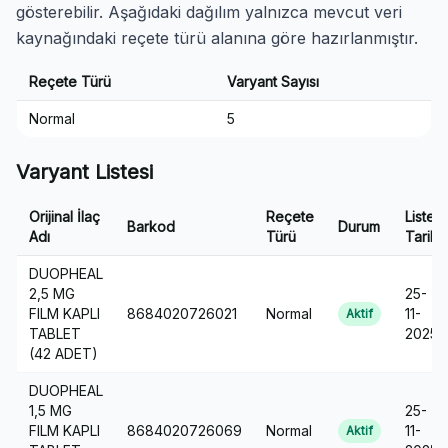
gösterebilir. Aşağıdaki dağılım yalnızca mevcut veri
kaynağındaki reçete türü alanına göre hazırlanmıştır.
Reçete Türü
Varyant Sayısı
Normal
5
Varyant Listesi
Orijinal İlaç
Reçete
Liste
Barkod
Durum
Adı
Türü
Tarihi
DUOPHEAL
2,5 MG
25-
FILM KAPLI
8684020726021
Normal
11-
Aktif
TABLET
2025
(42 ADET)
DUOPHEAL
1,5 MG
25-
FILM KAPLI
8684020726069
Normal
11-
Aktif