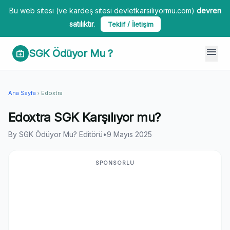
Bu web sitesi (ve kardeş sitesi devletkarsiliyormu.com)
devren
satılıktır
.
Teklif / İletişim
menu
SGK Ödüyor Mu ?
medical_services
Ana Sayfa
Edoxtra
chevron_right
Edoxtra SGK Karşılıyor mu?
By SGK Ödüyor Mu? Editörü
•
9 Mayıs 2025
SPONSORLU