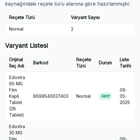
kaynağındaki reçete türü alanına göre hazırlanmıştır.
Reçete Türü
Varyant Sayısı
Normal
2
Varyant Listesi
Orijinal
Reçete
Liste
Barkod
Durum
İlaç Adı
Türü
Tarihi
Edoxtra
60 MG
Film
06-
Kaplı
8699540037403
Normal
05-
Aktif
Tablet
2025
(28
Tablet)
Edoxtra
30 MG
Film
06-