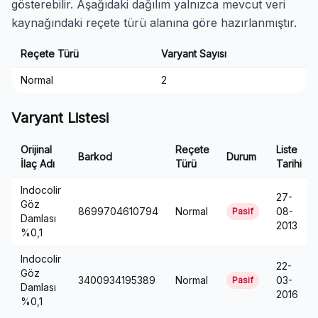
gösterebilir. Aşağıdaki dağılım yalnızca mevcut veri
kaynağındaki reçete türü alanına göre hazırlanmıştır.
Reçete Türü
Varyant Sayısı
Normal
2
Varyant Listesi
Orijinal
Reçete
Liste
Barkod
Durum
İlaç Adı
Türü
Tarihi
Indocolir
27-
Göz
8699704610794
Normal
08-
Pasif
Damlası
2013
%0,1
Indocolir
22-
Göz
3400934195389
Normal
03-
Pasif
Damlası
2016
%0,1