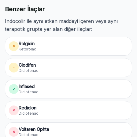
Benzer İlaçlar
Indocolir ile aynı etken maddeyi içeren veya aynı
terapötik grupta yer alan diğer ilaçlar:
Rolgicin
≈
Ketorolac
Clodifen
≈
Diclofenac
Inflased
✓
Diclofenac
Rediclon
✗
Diclofenac
Voltaren Ophta
✗
Diclofenac