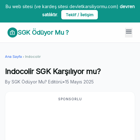
Bu web sitesi (ve kardeş sitesi devletkarsiliyormu.com)
devren
satılıktır
.
Teklif / İletişim
menu
SGK Ödüyor Mu ?
medical_services
Ana Sayfa
Indocolir
chevron_right
Indocolir SGK Karşılıyor mu?
By SGK Ödüyor Mu? Editörü
•
15 Mayıs 2025
SPONSORLU