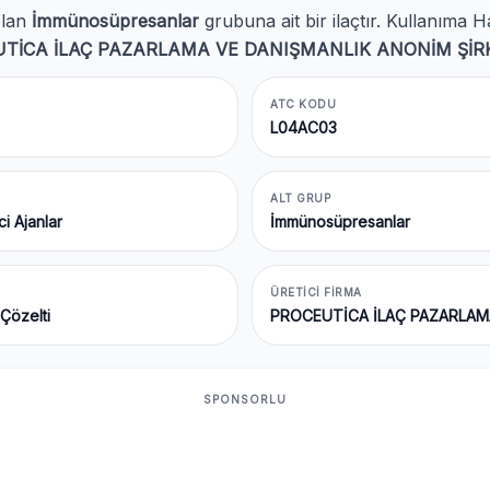
lan
İmmünosüpresanlar
grubuna ait bir ilaçtır. Kullanıma H
TİCA İLAÇ PAZARLAMA VE DANIŞMANLIK ANONİM ŞİR
ATC KODU
L04AC03
ALT GRUP
i Ajanlar
İmmünosüpresanlar
ÜRETICI FIRMA
 Çözelti
PROCEUTİCA İLAÇ PAZARLAM
SPONSORLU