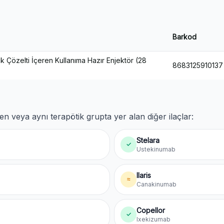
Barkod
 Çözelti İçeren Kullanıma Hazır Enjektör (28
8683125910137
en veya aynı terapötik grupta yer alan diğer ilaçlar:
Stelara
✓
Ustekinumab
Ilaris
≈
Canakinumab
Copellor
✓
Ixekizumab