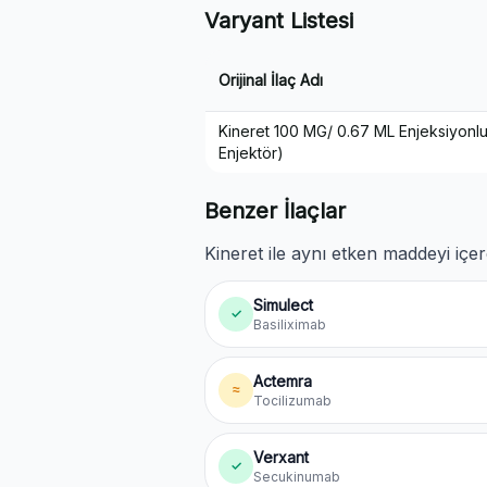
Varyant Listesi
Orijinal İlaç Adı
Kineret 100 MG/ 0.67 ML Enjeksiyonluk
Enjektör)
Benzer İlaçlar
Kineret ile aynı etken maddeyi içer
Simulect
✓
Basiliximab
Actemra
≈
Tocilizumab
Verxant
✓
Secukinumab