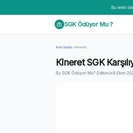
Bu web site
SGK Ödüyor Mu ?
medical_services
Ana Sayfa
Kineret
chevron_right
Kineret SGK Karşıl
By SGK Ödüyor Mu? Editörü
•
9 Ekim 20