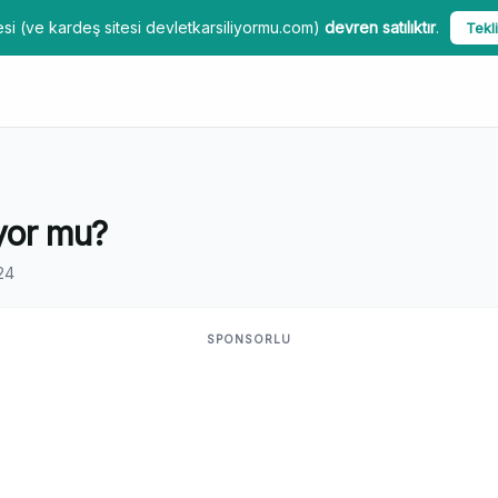
si (ve kardeş sitesi devletkarsiliyormu.com)
devren satılıktır
.
Tekli
ıyor mu?
24
SPONSORLU