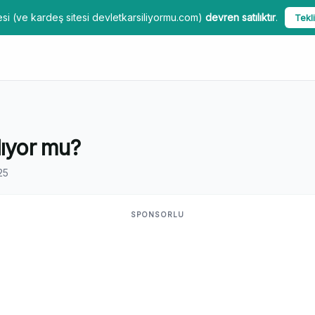
si (ve kardeş sitesi devletkarsiliyormu.com)
devren satılıktır
.
Tekli
lıyor mu?
25
SPONSORLU