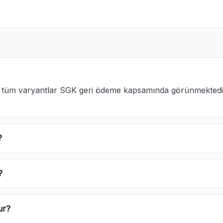
ki tüm varyantlar SGK geri ödeme kapsamında görünmektedi
?
?
ur?