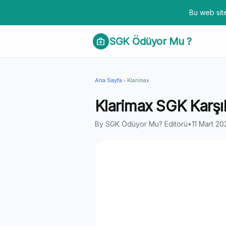
Bu web site
SGK Ödüyor Mu ?
medical_services
Ana Sayfa
Klarimax
chevron_right
Klarimax SGK Karşı
By SGK Ödüyor Mu? Editörü
•
11 Mart 20