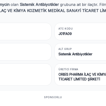
omycin
olan
Sistemik Antibiyotikler
grubuna ait bir ilaçtır. F
AÇ VE KİMYA KOZMETİK MEDİKAL SANAYİ TİCARET LİM
ATC KODU
J01FA09
ALT GRUP
Sistemik Antibiyotikler
ÜRETICI FIRMA
ORBİS PHARMA İLAÇ VE KİMY
TİCARET LİMİTED ŞİRKETİ
SPONSORLU