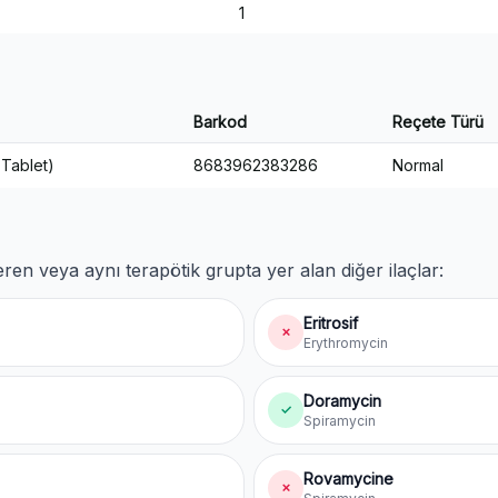
1
Barkod
Reçete Türü
 Tablet)
8683962383286
Normal
ren veya aynı terapötik grupta yer alan diğer ilaçlar:
Eritrosif
✗
Erythromycin
Doramycin
✓
Spiramycin
Rovamycine
✗