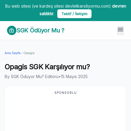
Bu web sitesi (ve kardeş sitesi devletkarsiliyormu.com)
devren
satılıktır
.
Teklif / İletişim
menu
SGK Ödüyor Mu ?
medical_services
Ana Sayfa
Opagis
chevron_right
Opagis SGK Karşılıyor mu?
By SGK Ödüyor Mu? Editörü
•
15 Mayıs 2025
SPONSORLU