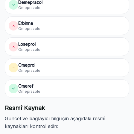
Demeprazol
✓
Omeprazole
Erbinna
✗
Omeprazole
Loseprol
✗
Omeprazole
Omeprol
≈
Omeprazole
Omeref
✓
Omeprazole
Resmî Kaynak
Güncel ve bağlayıcı bilgi için aşağıdaki resmî
kaynakları kontrol edin: