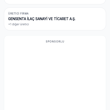
ÜRETICI FIRMA
GENSENTA İLAÇ SANAYİ VE TİCARET A.Ş.
+1 diğer üretici
SPONSORLU