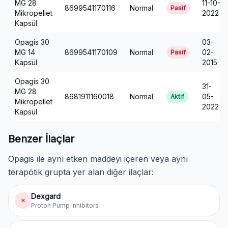
MG 28
11-10-
8699541170116
Normal
Pasif
Mikropellet
2022
Kapsül
Opagis 30
03-
MG 14
8699541170109
Normal
02-
Pasif
Kapsül
2015
Opagis 30
31-
MG 28
8681911160018
Normal
05-
Aktif
Mikropellet
2022
Kapsül
Benzer İlaçlar
Opagis ile aynı etken maddeyi içeren veya aynı
terapötik grupta yer alan diğer ilaçlar:
Dexgard
✗
Proton Pump Inhibitors