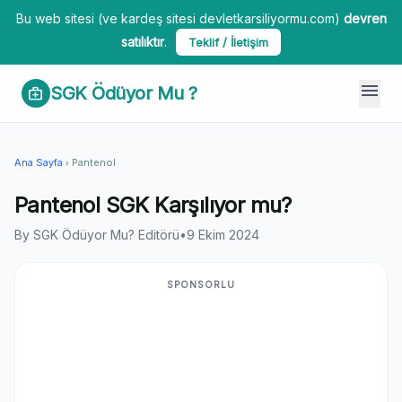
Bu web sitesi (ve kardeş sitesi devletkarsiliyormu.com)
devren
satılıktır
.
Teklif / İletişim
menu
SGK Ödüyor Mu ?
medical_services
Ana Sayfa
Pantenol
chevron_right
Pantenol SGK Karşılıyor mu?
By SGK Ödüyor Mu? Editörü
•
9 Ekim 2024
SPONSORLU