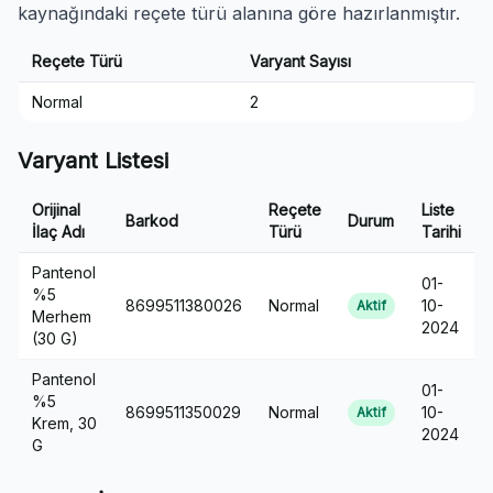
kaynağındaki reçete türü alanına göre hazırlanmıştır.
Reçete Türü
Varyant Sayısı
Normal
2
Varyant Listesi
Orijinal
Reçete
Liste
Barkod
Durum
İlaç Adı
Türü
Tarihi
Pantenol
01-
%5
8699511380026
Normal
10-
Aktif
Merhem
2024
(30 G)
Pantenol
01-
%5
8699511350029
Normal
10-
Aktif
Krem, 30
2024
G