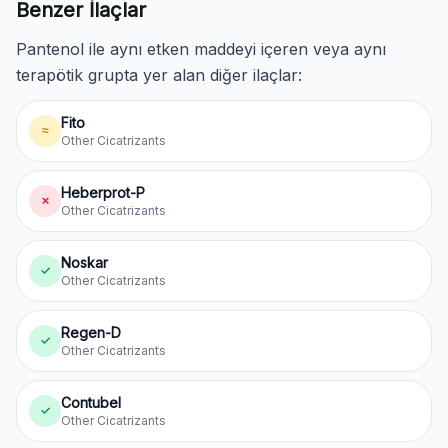
Benzer İlaçlar
Pantenol ile aynı etken maddeyi içeren veya aynı
terapötik grupta yer alan diğer ilaçlar:
Fito
≈
Other Cicatrizants
Heberprot-P
✗
Other Cicatrizants
Noskar
✓
Other Cicatrizants
Regen-D
✓
Other Cicatrizants
Contubel
✓
Other Cicatrizants