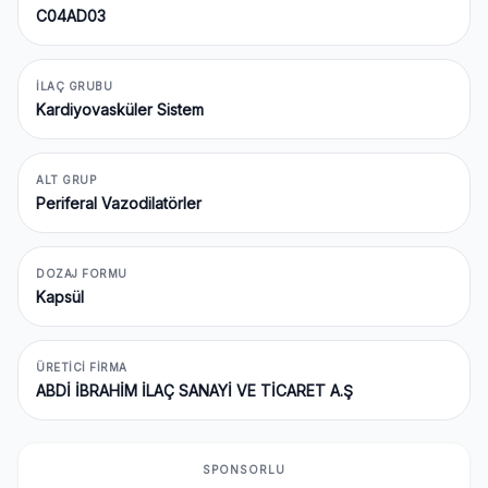
C04AD03
İLAÇ GRUBU
Kardiyovasküler Sistem
ALT GRUP
Periferal Vazodilatörler
DOZAJ FORMU
Kapsül
ÜRETICI FIRMA
ABDİ İBRAHİM İLAÇ SANAYİ VE TİCARET A.Ş
SPONSORLU