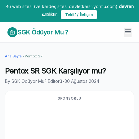
Bu web sitesi (ve kardeş sitesi devletkarsiliyormu.com)
devren
satılıktır
.
Teklif / İletişim
menu
SGK Ödüyor Mu ?
medical_services
Ana Sayfa
Pentox SR
chevron_right
Pentox SR SGK Karşılıyor mu?
By SGK Ödüyor Mu? Editörü
•
30 Ağustos 2024
SPONSORLU