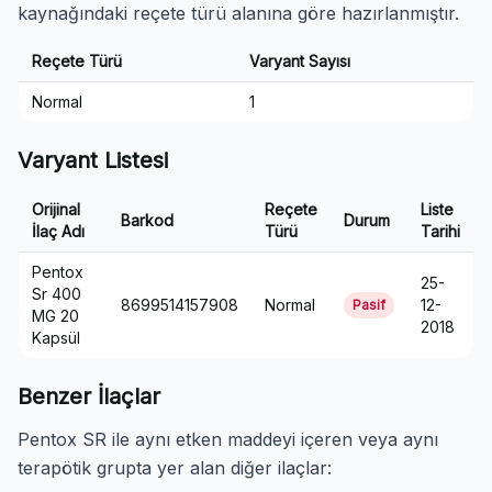
kaynağındaki reçete türü alanına göre hazırlanmıştır.
Reçete Türü
Varyant Sayısı
Normal
1
Varyant Listesi
Orijinal
Reçete
Liste
Barkod
Durum
İlaç Adı
Türü
Tarihi
Pentox
25-
Sr 400
8699514157908
Normal
12-
Pasif
MG 20
2018
Kapsül
Benzer İlaçlar
Pentox SR ile aynı etken maddeyi içeren veya aynı
terapötik grupta yer alan diğer ilaçlar: