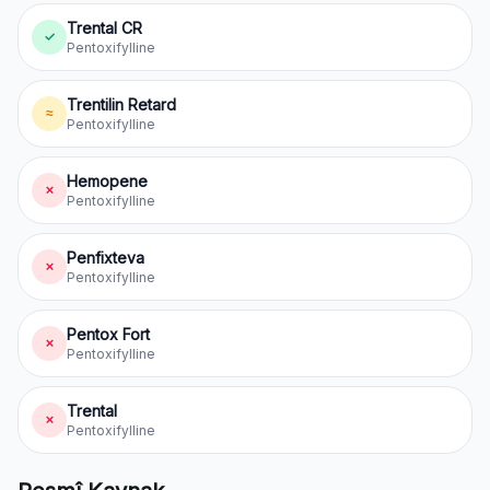
Trental CR
✓
Pentoxifylline
Trentilin Retard
≈
Pentoxifylline
Hemopene
✗
Pentoxifylline
Penfixteva
✗
Pentoxifylline
Pentox Fort
✗
Pentoxifylline
Trental
✗
Pentoxifylline