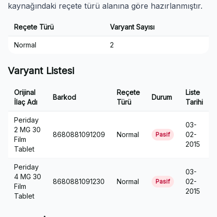
kaynağındaki reçete türü alanına göre hazırlanmıştır.
Reçete Türü
Varyant Sayısı
Normal
2
Varyant Listesi
Orijinal
Reçete
Liste
Barkod
Durum
İlaç Adı
Türü
Tarihi
Periday
03-
2 MG 30
8680881091209
Normal
02-
Pasif
Film
2015
Tablet
Periday
03-
4 MG 30
8680881091230
Normal
02-
Pasif
Film
2015
Tablet