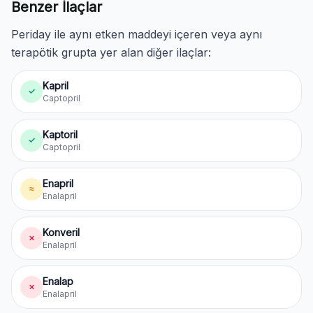
Benzer İlaçlar
Periday ile aynı etken maddeyi içeren veya aynı
terapötik grupta yer alan diğer ilaçlar:
Kapril
✓
Captopril
Kaptoril
✓
Captopril
Enapril
≈
Enalapril
Konveril
✗
Enalapril
Enalap
✗
Enalapril