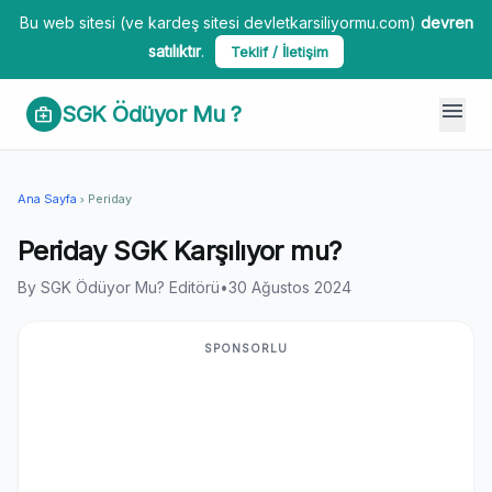
Bu web sitesi (ve kardeş sitesi devletkarsiliyormu.com)
devren
satılıktır
.
Teklif / İletişim
menu
SGK Ödüyor Mu ?
medical_services
Ana Sayfa
Periday
chevron_right
Periday SGK Karşılıyor mu?
By SGK Ödüyor Mu? Editörü
•
30 Ağustos 2024
SPONSORLU