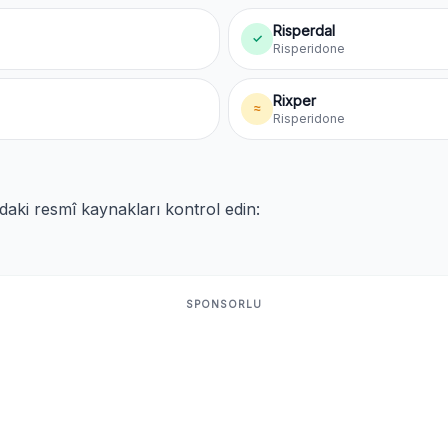
Risperdal
✓
Risperidone
Rixper
≈
Risperidone
ıdaki resmî kaynakları kontrol edin:
SPONSORLU