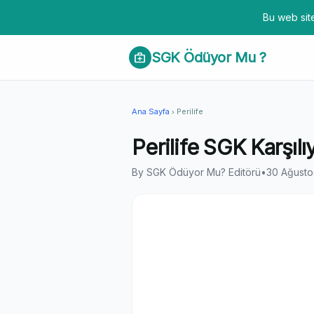
Bu web site
SGK Ödüyor Mu ?
medical_services
Ana Sayfa
Perilife
chevron_right
Perilife SGK Karşıl
By SGK Ödüyor Mu? Editörü
•
30 Ağusto