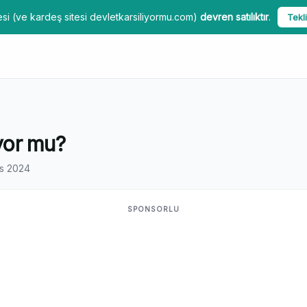
si (ve kardeş sitesi devletkarsiliyormu.com)
devren satılıktır
.
Tekli
ıyor mu?
s 2024
SPONSORLU