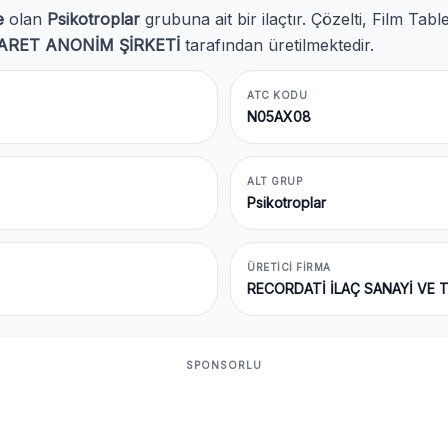
e
olan
Psikotroplar
grubuna ait bir ilaçtır. Çözelti, Film Ta
CARET ANONİM ŞİRKETİ
tarafından üretilmektedir.
ATC KODU
N05AX08
ALT GRUP
Psikotroplar
ÜRETICI FIRMA
RECORDATİ İLAÇ SANAYİ VE 
SPONSORLU