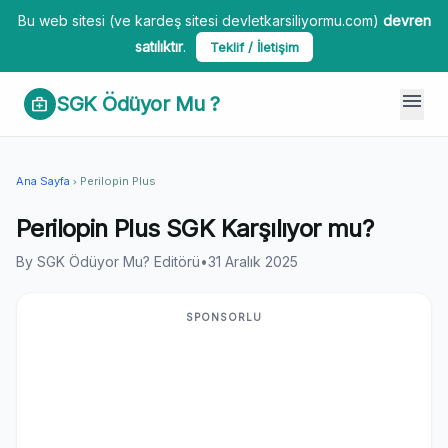
Bu web sitesi (ve kardeş sitesi devletkarsiliyormu.com)
devren
satılıktır
.
Teklif / İletişim
menu
SGK Ödüyor Mu ?
medical_services
Ana Sayfa
Perilopin Plus
chevron_right
Perilopin Plus SGK Karşılıyor mu?
By SGK Ödüyor Mu? Editörü
•
31 Aralık 2025
SPONSORLU