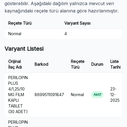
gösterebilir. Aşağıdaki dağılım yalnızca mevcut veri
kaynağındaki reçete türü alanına göre hazırlanmıştır.
Reçete Türü
Varyant Sayısı
Normal
4
Varyant Listesi
Orijinal
Reçete
Liste
Barkod
Durum
İlaç Adı
Türü
Tarihi
PERILOPIN
PLUS
4/1,25/10
23-
MG FILM
8699511091847
Normal
12-
Aktif
KAPLI
2025
TABLET
(30 ADET)
PERILOPIN