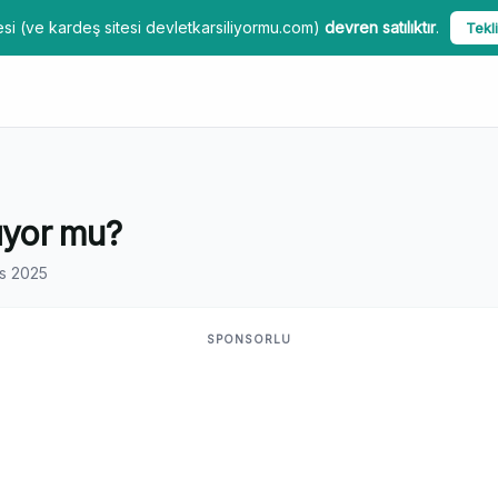
si (ve kardeş sitesi devletkarsiliyormu.com)
devren satılıktır
.
Tekli
ıyor mu?
s 2025
SPONSORLU