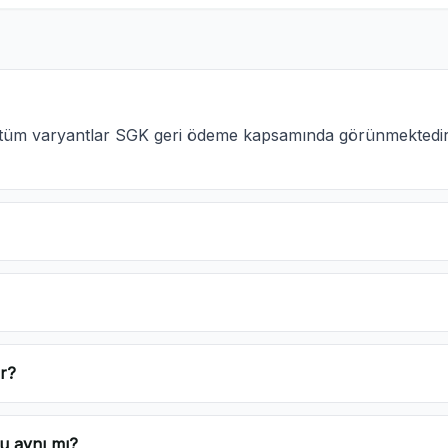
ki tüm varyantlar SGK geri ödeme kapsamında görünmektedi
r?
u aynı mı?