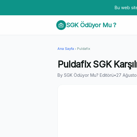
Bu web site
SGK Ödüyor Mu ?
medical_services
Ana Sayfa
Puldafix
chevron_right
Puldafix SGK Karşıl
By SGK Ödüyor Mu? Editörü
•
27 Ağusto