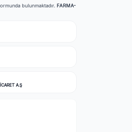
et formunda bulunmaktadır.
FARMA-
İCARET A.Ş