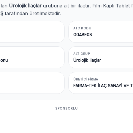
lan
Ürolojik İlaçlar
grubuna ait bir ilaçtır. Film Kaplı Tabl
.Ş
tarafından üretilmektedir.
ATC KODU
G04BE08
ALT GRUP
monu
Ürolojik İlaçlar
ÜRETICI FIRMA
FARMA-TEK İLAÇ SANAYİ VE T
SPONSORLU