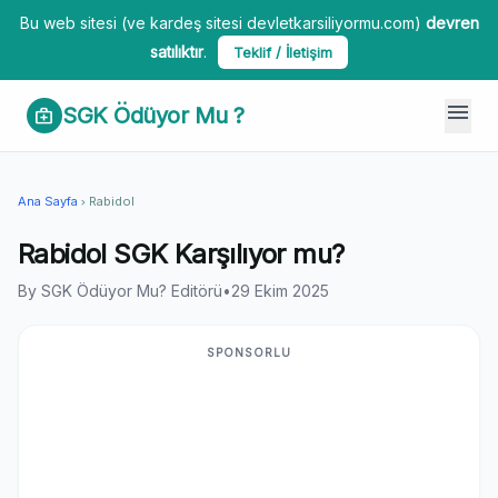
Bu web sitesi (ve kardeş sitesi devletkarsiliyormu.com)
devren
satılıktır
.
Teklif / İletişim
menu
SGK Ödüyor Mu ?
medical_services
Ana Sayfa
Rabidol
chevron_right
Rabidol SGK Karşılıyor mu?
By SGK Ödüyor Mu? Editörü
•
29 Ekim 2025
SPONSORLU