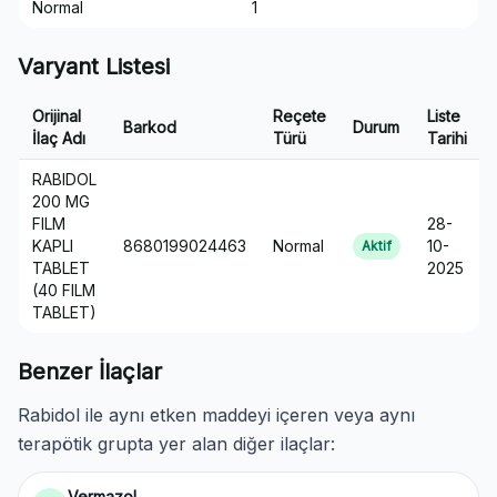
Normal
1
Varyant Listesi
Orijinal
Reçete
Liste
Barkod
Durum
İlaç Adı
Türü
Tarihi
RABIDOL
200 MG
FILM
28-
KAPLI
8680199024463
Normal
10-
Aktif
TABLET
2025
(40 FILM
TABLET)
Benzer İlaçlar
Rabidol ile aynı etken maddeyi içeren veya aynı
terapötik grupta yer alan diğer ilaçlar:
Vermazol