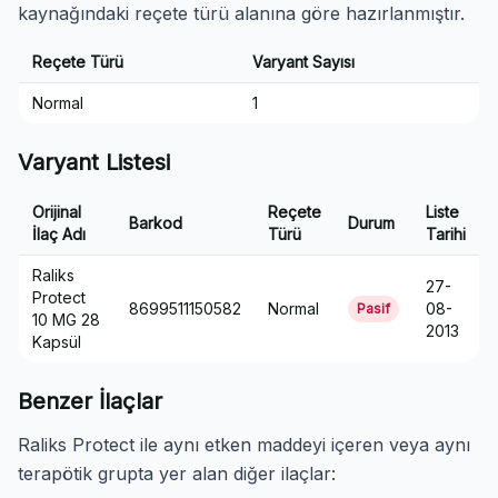
kaynağındaki reçete türü alanına göre hazırlanmıştır.
Reçete Türü
Varyant Sayısı
Normal
1
Varyant Listesi
Orijinal
Reçete
Liste
Barkod
Durum
İlaç Adı
Türü
Tarihi
Raliks
27-
Protect
8699511150582
Normal
08-
Pasif
10 MG 28
2013
Kapsül
Benzer İlaçlar
Raliks Protect ile aynı etken maddeyi içeren veya aynı
terapötik grupta yer alan diğer ilaçlar: