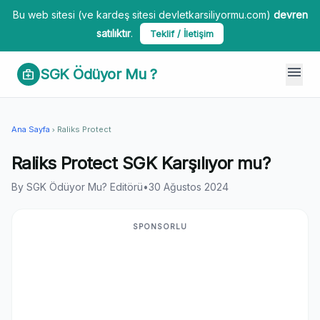
Bu web sitesi (ve kardeş sitesi devletkarsiliyormu.com)
devren
satılıktır
.
Teklif / İletişim
menu
SGK Ödüyor Mu ?
medical_services
Ana Sayfa
Raliks Protect
chevron_right
Raliks Protect SGK Karşılıyor mu?
By SGK Ödüyor Mu? Editörü
•
30 Ağustos 2024
SPONSORLU