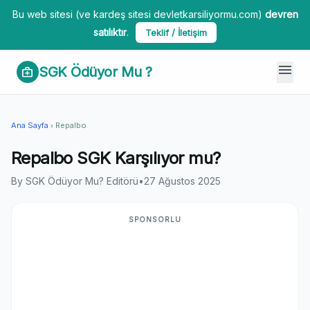
Bu web sitesi (ve kardeş sitesi devletkarsiliyormu.com)
devren
satılıktır
.
Teklif / İletişim
menu
SGK Ödüyor Mu ?
medical_services
Ana Sayfa
Repalbo
chevron_right
Repalbo SGK Karşılıyor mu?
By SGK Ödüyor Mu? Editörü
•
27 Ağustos 2025
SPONSORLU