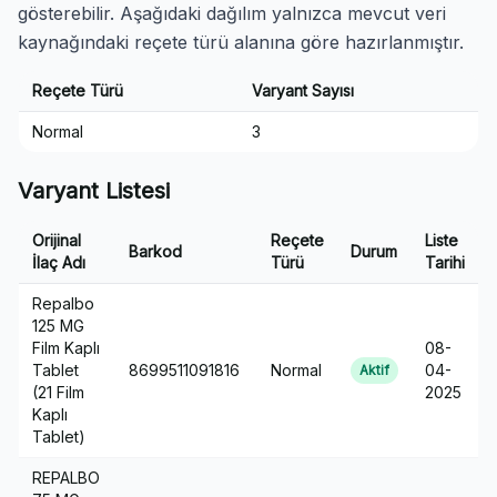
gösterebilir. Aşağıdaki dağılım yalnızca mevcut veri
kaynağındaki reçete türü alanına göre hazırlanmıştır.
Reçete Türü
Varyant Sayısı
Normal
3
Varyant Listesi
Orijinal
Reçete
Liste
Barkod
Durum
İlaç Adı
Türü
Tarihi
Repalbo
125 MG
Film Kaplı
08-
Tablet
8699511091816
Normal
04-
Aktif
(21 Film
2025
Kaplı
Tablet)
REPALBO