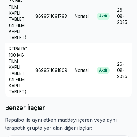
75 MG
FILM
26-
KAPLI
8699511091793
Normal
08-
Aktif
TABLET
2025
(21 FILM
KAPLI
TABLET)
REPALBO
100 MG
FILM
26-
KAPLI
8699511091809
Normal
08-
Aktif
TABLET
2025
(21 FILM
KAPLI
TABLET)
Benzer İlaçlar
Repalbo ile aynı etken maddeyi içeren veya aynı
terapötik grupta yer alan diğer ilaçlar: