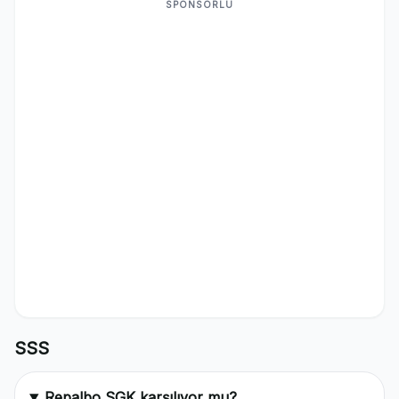
SPONSORLU
SSS
Repalbo SGK karşılıyor mu?