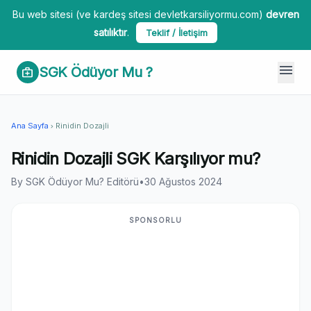
Bu web sitesi (ve kardeş sitesi devletkarsiliyormu.com)
devren
satılıktır
.
Teklif / İletişim
menu
SGK Ödüyor Mu ?
medical_services
Ana Sayfa
Rinidin Dozajli
chevron_right
Rinidin Dozajli SGK Karşılıyor mu?
By SGK Ödüyor Mu? Editörü
•
30 Ağustos 2024
SPONSORLU