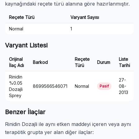
kaynağındaki reçete türü alanına göre hazırlanmıştır.
Reçete Türü
Varyant Sayısı
Normal
1
Varyant Listesi
Orijinal
Reçete
Liste
Barkod
Durum
İlaç Adı
Türü
Tarihi
Rinidin
27-
%0.05
8699566546071
Normal
08-
Pasif
Dozajli
2013
Sprey
Benzer İlaçlar
Rinidin Dozajli ile aynı etken maddeyi içeren veya aynı
terapötik grupta yer alan diğer ilaçlar: