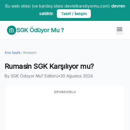
Bu web sitesi (ve kardeş sitesi devletkarsiliyormu.com)
devren
satılıktır
.
Teklif / İletişim
menu
SGK Ödüyor Mu ?
medical_services
Ana Sayfa
Rumasin
chevron_right
Rumasin SGK Karşılıyor mu?
By SGK Ödüyor Mu? Editörü
•
30 Ağustos 2024
SPONSORLU