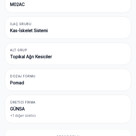
M02AC
İLAÇ GRUBU
Kas-İskelet Sistemi
ALT GRUP
Topikal Ağrı Kesiciler
DOZAJ FORMU
Pomad
ÜRETICI FIRMA
GÜNSA
+1 diğer üretici