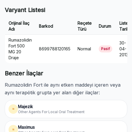
Varyant Listesi
Orijinal İlaç
Reçete
Liste
Barkod
Durum
Adı
Türü
Tarihi
Rumazolidin
30-
Fort 500
8699788120165
Normal
04-
Pasif
MG 20
2013
Draje
Benzer İlaçlar
Rumazolidin Fort ile aynı etken maddeyi içeren veya
aynı terapötik grupta yer alan diğer ilaçlar:
Majezik
≈
Other Agents For Local Oral Treatment
Maximus
≈