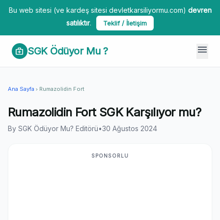
Bu web sitesi (ve kardeş sitesi devletkarsiliyormu.com)
devren
satılıktır
.
Teklif / İletişim
menu
SGK Ödüyor Mu ?
medical_services
Ana Sayfa
Rumazolidin Fort
chevron_right
Rumazolidin Fort SGK Karşılıyor mu?
By SGK Ödüyor Mu? Editörü
•
30 Ağustos 2024
SPONSORLU