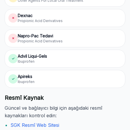
Other Agents For Local Oral Treatment
Dexnac
✗
Propionic Acid Derivatives
Napro-Pac Tedavi
✗
Propionic Acid Derivatives
Advil Liqui-Gels
✓
Ibuprofen
Apireks
✓
Ibuprofen
Resmî Kaynak
Güncel ve bağlayıcı bilgi için aşağıdaki resmî
kaynakları kontrol edin:
SGK Resmî Web Sitesi