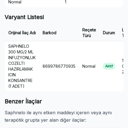
Normal
1
Varyant Listesi
Reçete
Lis
Orijinal İlaç Adı
Barkod
Durum
Türü
Tar
SAPHNELO
300 MG/2 ML
INFUZYONLUK
16-
COZELTI
8699786770935
Normal
09
Aktif
HAZIRLAMAK
20
ICIN
KONSANTRE
(1 ADET)
Benzer İlaçlar
Saphnelo ile aynı etken maddeyi içeren veya aynı
terapötik grupta yer alan diğer ilaçlar: