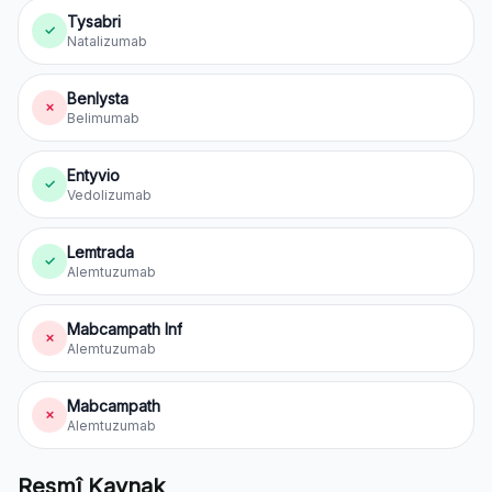
Tysabri
✓
Natalizumab
Benlysta
✗
Belimumab
Entyvio
✓
Vedolizumab
Lemtrada
✓
Alemtuzumab
Mabcampath Inf
✗
Alemtuzumab
Mabcampath
✗
Alemtuzumab
Resmî Kaynak