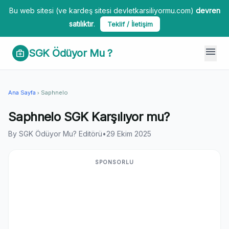
Bu web sitesi (ve kardeş sitesi devletkarsiliyormu.com)
devren
satılıktır
.
Teklif / İletişim
menu
SGK Ödüyor Mu ?
medical_services
Ana Sayfa
Saphnelo
chevron_right
Saphnelo SGK Karşılıyor mu?
By SGK Ödüyor Mu? Editörü
•
29 Ekim 2025
SPONSORLU