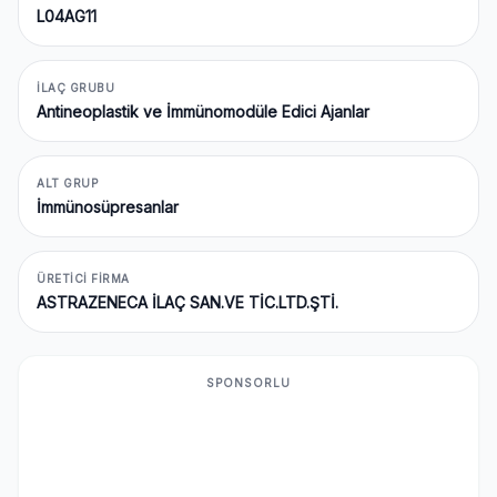
L04AG11
İLAÇ GRUBU
Antineoplastik ve İmmünomodüle Edici Ajanlar
ALT GRUP
İmmünosüpresanlar
ÜRETICI FIRMA
ASTRAZENECA İLAÇ SAN.VE TİC.LTD.ŞTİ.
SPONSORLU