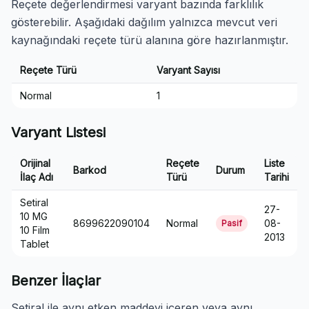
Reçete değerlendirmesi varyant bazında farklılık
gösterebilir. Aşağıdaki dağılım yalnızca mevcut veri
kaynağındaki reçete türü alanına göre hazırlanmıştır.
Reçete Türü
Varyant Sayısı
Normal
1
Varyant Listesi
Orijinal
Reçete
Liste
Barkod
Durum
İlaç Adı
Türü
Tarihi
Setiral
27-
10 MG
8699622090104
Normal
08-
Pasif
10 Film
2013
Tablet
Benzer İlaçlar
Setiral ile aynı etken maddeyi içeren veya aynı