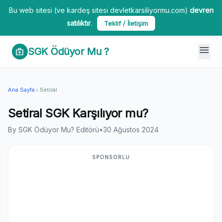
Bu web sitesi (ve kardeş sitesi devletkarsiliyormu.com)
devren
satılıktır
.
Teklif / İletişim
menu
SGK Ödüyor Mu ?
medical_services
Ana Sayfa
Setiral
chevron_right
Setiral SGK Karşılıyor mu?
By SGK Ödüyor Mu? Editörü
•
30 Ağustos 2024
SPONSORLU