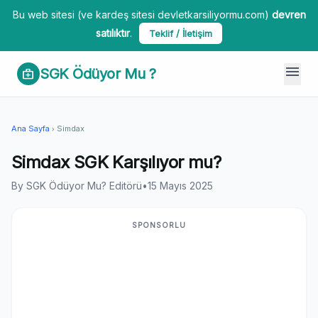
Bu web sitesi (ve kardeş sitesi devletkarsiliyormu.com)
devren
satılıktır
.
Teklif / İletişim
menu
SGK Ödüyor Mu ?
medical_services
Ana Sayfa
Simdax
chevron_right
Simdax SGK Karşılıyor mu?
By SGK Ödüyor Mu? Editörü
•
15 Mayıs 2025
SPONSORLU