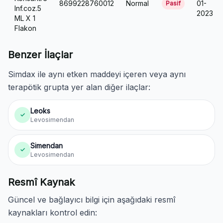
8699228760012
Normal
01-
Pasif
Inf.coz.5
2023
ML X 1
Flakon
Benzer İlaçlar
Simdax ile aynı etken maddeyi içeren veya aynı
terapötik grupta yer alan diğer ilaçlar:
Leoks
✓
Levosimendan
Simendan
✓
Levosimendan
Resmî Kaynak
Güncel ve bağlayıcı bilgi için aşağıdaki resmî
kaynakları kontrol edin: