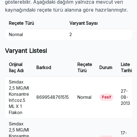
gösterebilir. Aşağıdaki dağılım yalnızca mevcut veri
kaynağındaki reçete türü alanına göre hazırlanmıştır.
Reçete Türü
Varyant Sayısı
Normal
2
Varyant Listesi
Orijinal
Reçete
Liste
Barkod
Durum
İlaç Adı
Türü
Tarihi
Simdax
2,5 MG/Ml
27-
Konsantre
8699548761515
Normal
08-
Pasif
Inf.coz.5
2013
ML X 1
Flakon
Simdax
2,5 MG/Ml
17-
Konsantre