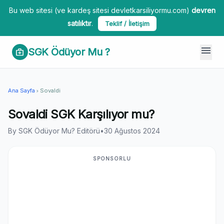
Bu web sitesi (ve kardeş sitesi devletkarsiliyormu.com)
devren
satılıktır
.
Teklif / İletişim
menu
SGK Ödüyor Mu ?
medical_services
Ana Sayfa
Sovaldi
chevron_right
Sovaldi SGK Karşılıyor mu?
By SGK Ödüyor Mu? Editörü
•
30 Ağustos 2024
SPONSORLU