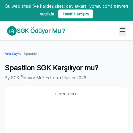
Bu web sitesi (ve kardeş sitesi devletkarsiliyormu.com)
devren
satılıktır
.
Teklif / İletişim
menu
SGK Ödüyor Mu ?
medical_services
Ana Sayfa
Spastilon
chevron_right
Spastilon SGK Karşılıyor mu?
By SGK Ödüyor Mu? Editörü
•
1 Nisan 2026
SPONSORLU