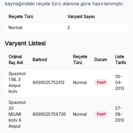
kaynağındaki reçete türü alanına göre hazırlanmıştır.
Reçete Türü
Varyant Sayısı
Normal
2
Varyant Listesi
Orijinal
Reçete
Liste
Barkod
Durum
İlaç Adı
Türü
Tarihi
Spazmol
30-
1 ML 3
8699525752413
Normal
04-
Pasif
Ampul
2013
Im/Iv
Spazmol
20
27-
MG/Ml
8699525759726
Normal
08-
Pasif
Im/Iv 6
2013
Ampul