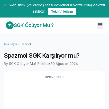
Bu web sitesi (ve kardeş sitesi devletkarsiliyormu.com)
devren
satılıktır
.
Teklif / İletişim
menu
SGK Ödüyor Mu ?
medical_services
Ana Sayfa
Spazmol
chevron_right
Spazmol SGK Karşılıyor mu?
By SGK Ödüyor Mu? Editörü
•
30 Ağustos 2024
SPONSORLU