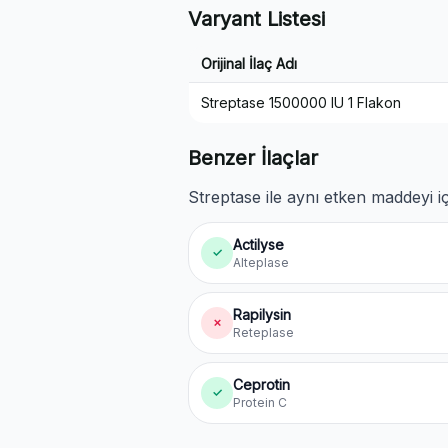
Varyant Listesi
Orijinal İlaç Adı
Streptase 1500000 IU 1 Flakon
Benzer İlaçlar
Streptase ile aynı etken maddeyi iç
Actilyse
✓
Alteplase
Rapilysin
✗
Reteplase
Ceprotin
✓
Protein C