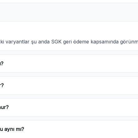
daki varyantlar şu anda SGK geri ödeme kapsamında görünm
u?
r?
nur?
u aynı mı?