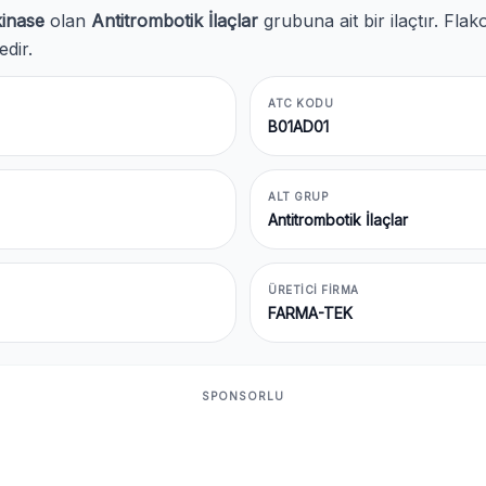
kinase
olan
Antitrombotik İlaçlar
grubuna ait bir ilaçtır. Fl
edir.
ATC KODU
B01AD01
ALT GRUP
Antitrombotik İlaçlar
ÜRETICI FIRMA
FARMA-TEK
SPONSORLU