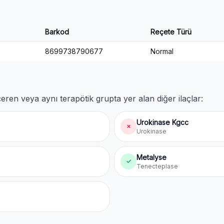
Barkod
Reçete Türü
8699738790677
Normal
eren veya aynı terapötik grupta yer alan diğer ilaçlar:
Urokinase Kgcc
✗
Urokinase
Metalyse
✓
Tenecteplase