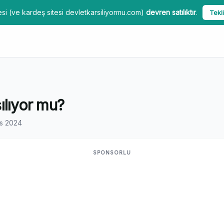
si (ve kardeş sitesi devletkarsiliyormu.com)
devren satılıktır
.
Tekli
ılıyor mu?
s 2024
SPONSORLU