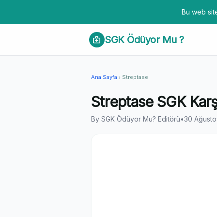
Bu web site
SGK Ödüyor Mu ?
medical_services
Ana Sayfa
Streptase
chevron_right
Streptase SGK Karş
By SGK Ödüyor Mu? Editörü
•
30 Ağusto