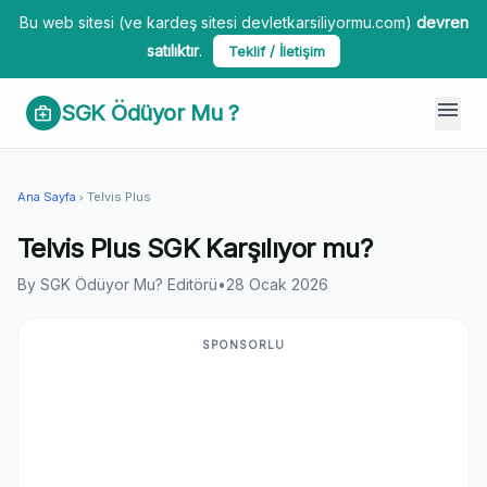
Bu web sitesi (ve kardeş sitesi devletkarsiliyormu.com)
devren
satılıktır
.
Teklif / İletişim
menu
SGK Ödüyor Mu ?
medical_services
Ana Sayfa
Telvis Plus
chevron_right
Telvis Plus SGK Karşılıyor mu?
By SGK Ödüyor Mu? Editörü
•
28 Ocak 2026
SPONSORLU