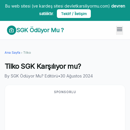
Bu web sitesi (ve kardeş sitesi devletkarsiliyormu.com)
devren
satılıktır
.
Teklif / İletişim
menu
SGK Ödüyor Mu ?
medical_services
Ana Sayfa
Tilko
chevron_right
Tilko SGK Karşılıyor mu?
By SGK Ödüyor Mu? Editörü
•
30 Ağustos 2024
SPONSORLU