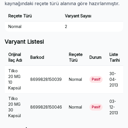
kaynağındaki reçete türü alanına göre hazırlanmıştır.
Reçete Türü
Varyant Sayısı
Normal
2
Varyant Listesi
Orijinal
Reçete
Liste
Barkod
Durum
İlaç Adı
Türü
Tarihi
Tilko
30-
20 MG
8699828150039
Normal
04-
Pasif
10
2013
Kapsül
Tilko
03-
20 MG
8699828150046
Normal
12-
Pasif
30
2013
Kapsül