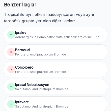
Benzer İlaçlar
Tropisal ile aynı etken maddeyi içeren veya aynı
terapötik grupta yer alan diğer ilaçlar:
Ipralev
✓
Adrenergics In Combination With Anticholinergics Incl. Triple Combinations With Corticosteroids
Berodual
✗
Fenoterol And Ipratropium Bromide
Combibero
✗
Fenoterol And Ipratropium Bromide
Iprasal Nebulizasyon
✓
Salbutamol And Ipratropium Bromide
Ipravent
✓
Salbutamol And Ipratropium Bromide