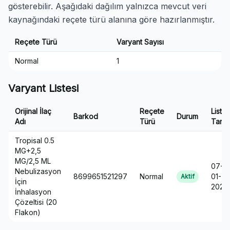
gösterebilir. Aşağıdaki dağılım yalnızca mevcut veri
kaynağındaki reçete türü alanına göre hazırlanmıştır.
Reçete Türü
Varyant Sayısı
Normal
1
Varyant Listesi
Orijinal İlaç
Reçete
Liste
Barkod
Durum
Adı
Türü
Tarihi
Tropisal 0.5
MG+2,5
MG/2,5 ML
07-
Nebulizasyon
8699651521297
Normal
01-
Aktif
İçin
2025
İnhalasyon
Çözeltisi (20
Flakon)