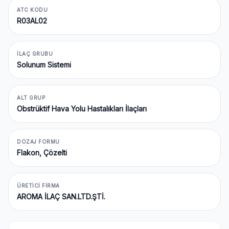
ATC KODU
R03AL02
İLAÇ GRUBU
Solunum Sistemi
ALT GRUP
Obstrüktif Hava Yolu Hastalıkları İlaçları
DOZAJ FORMU
Flakon, Çözelti
ÜRETICI FIRMA
AROMA İLAÇ SAN.LTD.ŞTİ.