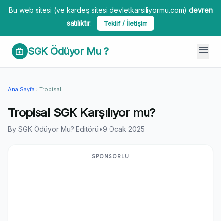
Bu web sitesi (ve kardeş sitesi devletkarsiliyormu.com)
devren
satılıktır
.
Teklif / İletişim
menu
SGK Ödüyor Mu ?
medical_services
Ana Sayfa
Tropisal
chevron_right
Tropisal SGK Karşılıyor mu?
By SGK Ödüyor Mu? Editörü
•
9 Ocak 2025
SPONSORLU