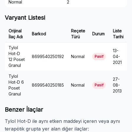
Normal
2
Varyant Listesi
Orijinal
Reçete
Liste
Barkod
Durum
İlaç Adı
Türü
Tarihi
Tylol
13-
Hot-D
8699540250192
Normal
04-
Pasif
12 Poset
2021
Granul
Tylol
27-
Hot-D 6
8699540250185
Normal
08-
Pasif
Poset
2013
Granul
Benzer İlaçlar
Tylol Hot-D ile aynı etken maddeyi içeren veya aynı
terapötik grupta yer alan diğer ilaçlar: