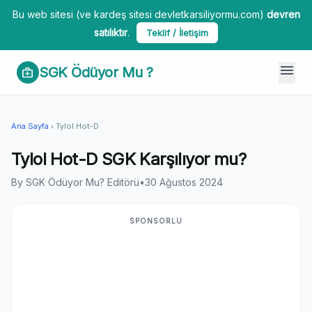
Bu web sitesi (ve kardeş sitesi devletkarsiliyormu.com)
devren
satılıktır
.
Teklif / İletişim
menu
SGK Ödüyor Mu ?
medical_services
Ana Sayfa
Tylol Hot-D
chevron_right
Tylol Hot-D SGK Karşılıyor mu?
By SGK Ödüyor Mu? Editörü
•
30 Ağustos 2024
SPONSORLU