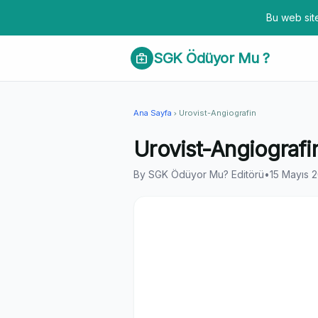
Bu web site
SGK Ödüyor Mu ?
medical_services
Ana Sayfa
Urovist-Angiografin
chevron_right
Urovist-Angiografi
By SGK Ödüyor Mu? Editörü
•
15 Mayıs 