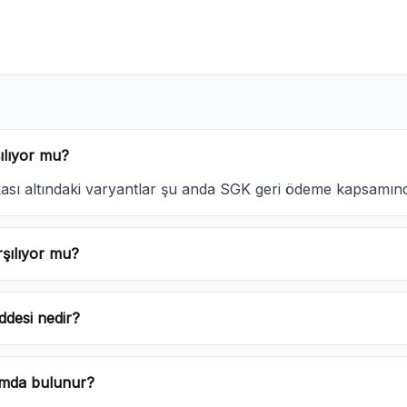
ılıyor mu?
kası altındaki varyantlar şu anda SGK geri ödeme kapsamı
rşılıyor mu?
ddesi nedir?
rmda bulunur?