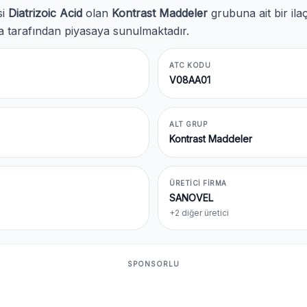
si
Diatrizoic Acid
olan
Kontrast Maddeler
grubuna ait bir ila
rma tarafından piyasaya sunulmaktadır.
ATC KODU
V08AA01
ALT GRUP
Kontrast Maddeler
ÜRETICI FIRMA
SANOVEL
+2 diğer üretici
SPONSORLU