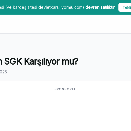
si (ve kardeş sitesi devletkarsiliyormu.com)
devren satılıktır
.
Tekli
n SGK Karşılıyor mu?
2025
SPONSORLU