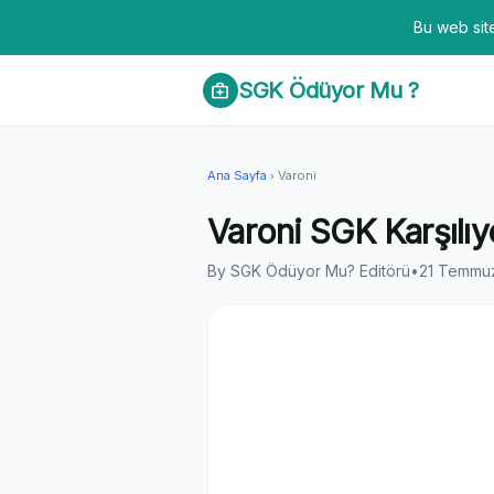
Bu web site
SGK Ödüyor Mu ?
medical_services
Ana Sayfa
Varoni
chevron_right
Varoni SGK Karşılı
By SGK Ödüyor Mu? Editörü
•
21 Temmu