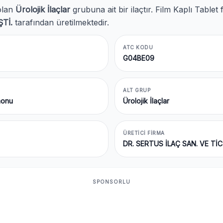
lan
Ürolojik İlaçlar
grubuna ait bir ilaçtır. Film Kaplı Tabl
Tİ.
tarafından üretilmektedir.
ATC KODU
G04BE09
ALT GRUP
monu
Ürolojik İlaçlar
ÜRETICI FIRMA
DR. SERTUS İLAÇ SAN. VE TİC.
SPONSORLU