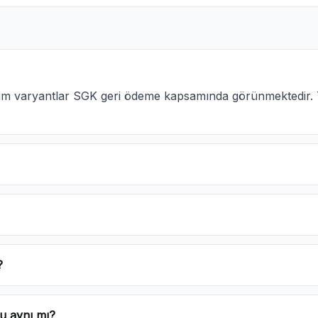
 tüm varyantlar SGK geri ödeme kapsamında görünmektedir. 
?
u aynı mı?