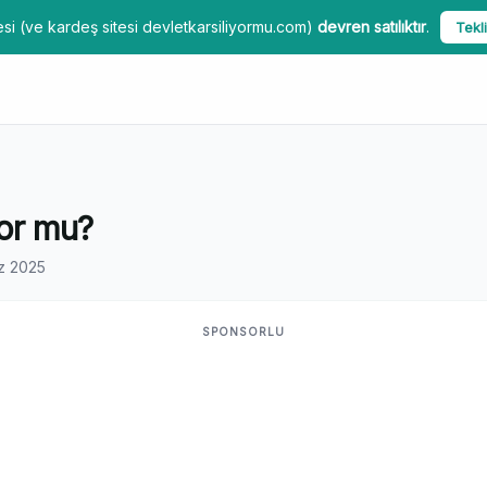
si (ve kardeş sitesi devletkarsiliyormu.com)
devren satılıktır
.
Tekli
yor mu?
z 2025
SPONSORLU