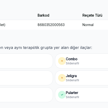
Barkod
Reçete Türü
let)
8680352000563
Normal
n veya aynı terapötik grupta yer alan diğer ilaçlar:
Combo
≈
Sildenafil
Jeligra
≈
Sildenafil
Pularter
✓
Sildenafil