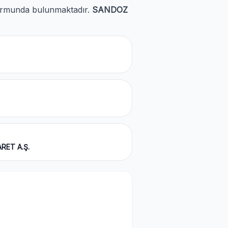
 formunda bulunmaktadır.
SANDOZ
RET A.Ş.