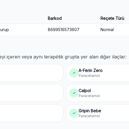
Barkod
Reçete Türü
Şurup
8699516573607
Normal
i içeren veya aynı terapötik grupta yer alan diğer ilaçlar:
A-Ferin Zero
✓
Paracetamol
Calpol
✓
Paracetamol
Gripin Bebe
✓
Paracetamol