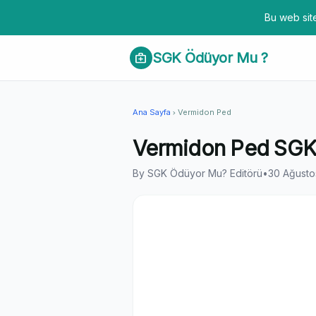
Bu web site
SGK Ödüyor Mu ?
medical_services
Ana Sayfa
Vermidon Ped
chevron_right
Vermidon Ped SGK 
By SGK Ödüyor Mu? Editörü
•
30 Ağusto