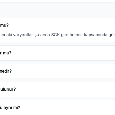
 mu?
ltındaki varyantlar şu anda SGK geri ödeme kapsamında gö
or mu?
nedir?
bulunur?
u aynı mı?