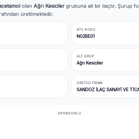
acetamol
olan
Ağrı Kesiciler
grubuna ait bir ilaçtır. Şurup
rafından üretilmektedir.
ATC KODU
N02BE01
ALT GRUP
Ağrı Kesiciler
ÜRETICI FIRMA
SANDOZ İLAÇ SANAYİ VE TİCA
SPONSORLU