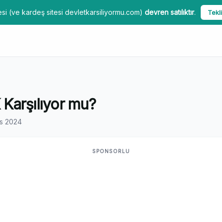
si (ve kardeş sitesi devletkarsiliyormu.com)
devren satılıktır
.
Tekli
Karşılıyor mu?
s 2024
SPONSORLU