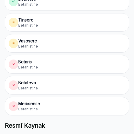
✓
Betahistine
Tinserc
≈
Betahistine
Vasoserc
≈
Betahistine
Betaris
✗
Betahistine
Betateva
✗
Betahistine
Medisense
✗
Betahistine
Resmî Kaynak