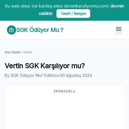
Bu web sitesi (ve kardeş sitesi devletkarsiliyormu.com)
devren
satılıktır
.
Teklif / İletişim
menu
SGK Ödüyor Mu ?
medical_services
Ana Sayfa
Vertin
chevron_right
Vertin SGK Karşılıyor mu?
By SGK Ödüyor Mu? Editörü
•
30 Ağustos 2024
SPONSORLU