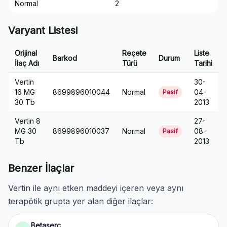
Normal
2
Varyant Listesi
Orijinal
Reçete
Liste
Barkod
Durum
İlaç Adı
Türü
Tarihi
Vertin
30-
16 MG
8699896010044
Normal
04-
Pasif
30 Tb
2013
Vertin 8
27-
MG 30
8699896010037
Normal
08-
Pasif
Tb
2013
Benzer İlaçlar
Vertin ile aynı etken maddeyi içeren veya aynı
terapötik grupta yer alan diğer ilaçlar:
Betaserc