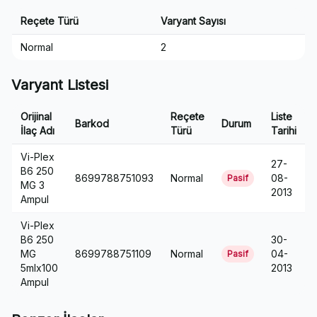
Reçete Türü
Varyant Sayısı
Normal
2
Varyant Listesi
Orijinal
Reçete
Liste
Barkod
Durum
İlaç Adı
Türü
Tarihi
Vi-Plex
27-
B6 250
8699788751093
Normal
08-
Pasif
MG 3
2013
Ampul
Vi-Plex
B6 250
30-
MG
8699788751109
Normal
04-
Pasif
5mlx100
2013
Ampul