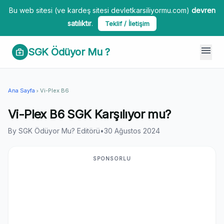
Bu web sitesi (ve kardeş sitesi devletkarsiliyormu.com)
devren
satılıktır
.
Teklif / İletişim
menu
SGK Ödüyor Mu ?
medical_services
Ana Sayfa
Vi-Plex B6
chevron_right
Vi-Plex B6 SGK Karşılıyor mu?
By SGK Ödüyor Mu? Editörü
•
30 Ağustos 2024
SPONSORLU