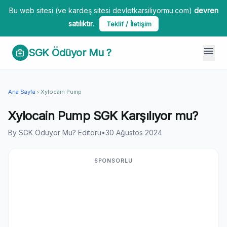
Bu web sitesi (ve kardeş sitesi devletkarsiliyormu.com)
devren
satılıktır
.
Teklif / İletişim
menu
SGK Ödüyor Mu ?
medical_services
Ana Sayfa
Xylocain Pump
chevron_right
Xylocain Pump SGK Karşılıyor mu?
By SGK Ödüyor Mu? Editörü
•
30 Ağustos 2024
SPONSORLU