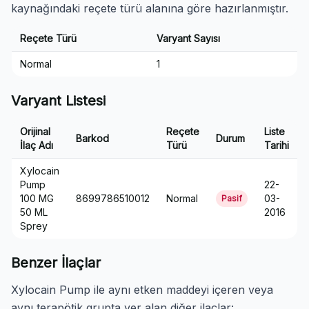
kaynağındaki reçete türü alanına göre hazırlanmıştır.
Reçete Türü
Varyant Sayısı
Normal
1
Varyant Listesi
Orijinal
Reçete
Liste
Barkod
Durum
İlaç Adı
Türü
Tarihi
Xylocain
Pump
22-
100 MG
8699786510012
Normal
03-
Pasif
50 ML
2016
Sprey
Benzer İlaçlar
Xylocain Pump ile aynı etken maddeyi içeren veya
aynı terapötik grupta yer alan diğer ilaçlar: