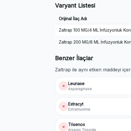
Varyant Listesi
Orijinal İlaç Adı
Zaltrap 100 MG/4 ML İnfüzyonluk Kons
Zaltrap 200 MG/8 ML İnfüzyonluk Kons
Benzer İlaçlar
Zaltrap ile aynı etken maddeyi içer
Leunase
✗
Asparaginase
Estracyt
✗
Estramustine
Trisenox
✗
Arsenic Trioxide