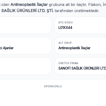
t
olan
Antineoplastik İlaçlar
grubuna ait bir ilaçtır. Flakon, İ
 SAĞLIK ÜRÜNLERİ LTD. ŞTİ.
tarafından üretilmektedir.
ATC KODU
L01XX44
ALT GRUP
i Ajanlar
Antineoplastik İlaçlar
ÜRETICI FIRMA
SANOFİ SAĞLIK ÜRÜNLERİ LTD.
SPONSORLU