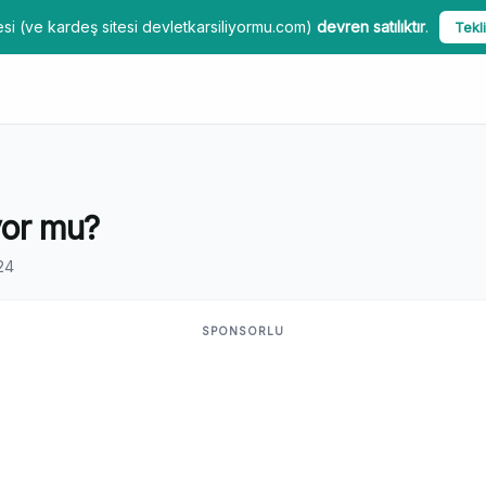
si (ve kardeş sitesi devletkarsiliyormu.com)
devren satılıktır
.
Tekli
yor mu?
24
SPONSORLU