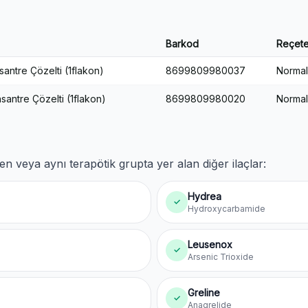
Barkod
Reçete
antre Çözelti (1flakon)
8699809980037
Normal
antre Çözelti (1flakon)
8699809980020
Normal
en veya aynı terapötik grupta yer alan diğer ilaçlar:
Hydrea
✓
Hydroxycarbamide
Leusenox
✓
Arsenic Trioxide
Greline
✓
Anagrelide