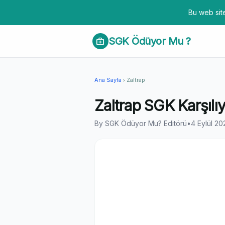
Bu web site
SGK Ödüyor Mu ?
medical_services
Ana Sayfa
Zaltrap
chevron_right
Zaltrap SGK Karşılı
By SGK Ödüyor Mu? Editörü
•
4 Eylül 20