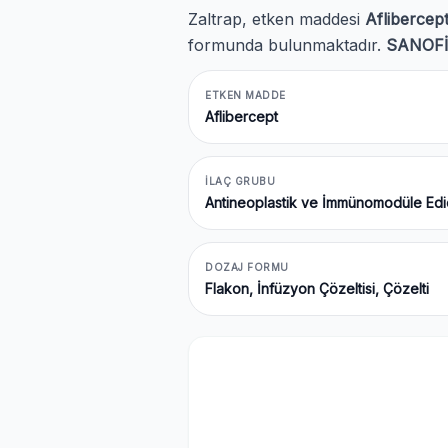
Zaltrap, etken maddesi
Aflibercep
formunda bulunmaktadır.
SANOFİ
ETKEN MADDE
Aflibercept
İLAÇ GRUBU
Antineoplastik ve İmmünomodüle Edic
DOZAJ FORMU
Flakon, İnfüzyon Çözeltisi, Çözelti