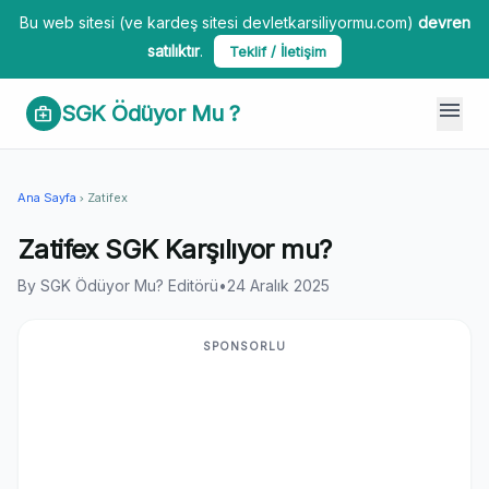
Bu web sitesi (ve kardeş sitesi devletkarsiliyormu.com)
devren
satılıktır
.
Teklif / İletişim
menu
SGK Ödüyor Mu ?
medical_services
Ana Sayfa
Zatifex
chevron_right
Zatifex SGK Karşılıyor mu?
By SGK Ödüyor Mu? Editörü
•
24 Aralık 2025
SPONSORLU