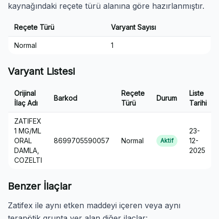
kaynağındaki reçete türü alanına göre hazırlanmıştır.
Reçete Türü
Varyant Sayısı
Normal
1
Varyant Listesi
Orijinal
Reçete
Liste
Barkod
Durum
İlaç Adı
Türü
Tarihi
ZATIFEX
1 MG/ML
23-
ORAL
8699705590057
Normal
12-
Aktif
DAMLA,
2025
COZELTI
Benzer İlaçlar
Zatifex ile aynı etken maddeyi içeren veya aynı
terapötik grupta yer alan diğer ilaçlar: