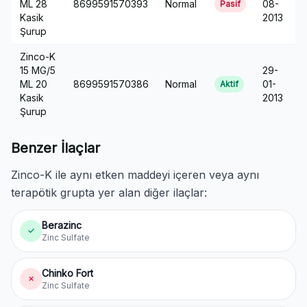
ML 28
8699591570393
Normal
08-
Pasif
Kasik
2013
Şurup
Zinco-K
15 MG/5
29-
ML 20
8699591570386
Normal
01-
Aktif
Kasik
2013
Şurup
Benzer İlaçlar
Zinco-K ile aynı etken maddeyi içeren veya aynı
terapötik grupta yer alan diğer ilaçlar:
Berazinc
✓
Zinc Sulfate
Chinko Fort
✗
Zinc Sulfate