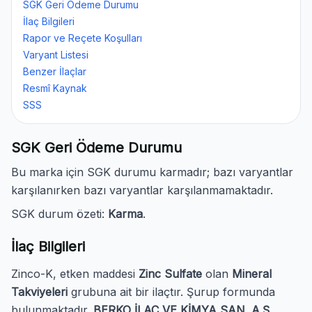
SGK Geri Ödeme Durumu
İlaç Bilgileri
Rapor ve Reçete Koşulları
Varyant Listesi
Benzer İlaçlar
Resmî Kaynak
SSS
SGK Geri Ödeme Durumu
Bu marka için SGK durumu karmadır; bazı varyantlar
karşılanırken bazı varyantlar karşılanmamaktadır.
SGK durum özeti:
Karma
.
İlaç Bilgileri
Zinco-K, etken maddesi
Zinc Sulfate
olan
Mineral
Takviyeleri
grubuna ait bir ilaçtır. Şurup formunda
bulunmaktadır.
BERKO İLAÇ VE KİMYA SAN. A.Ş.