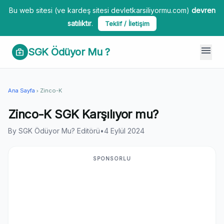
Bu web sitesi (ve kardeş sitesi devletkarsiliyormu.com)
devren
satılıktır
.
Teklif / İletişim
menu
SGK Ödüyor Mu ?
medical_services
Ana Sayfa
Zinco-K
chevron_right
Zinco-K SGK Karşılıyor mu?
By SGK Ödüyor Mu? Editörü
•
4 Eylül 2024
SPONSORLU