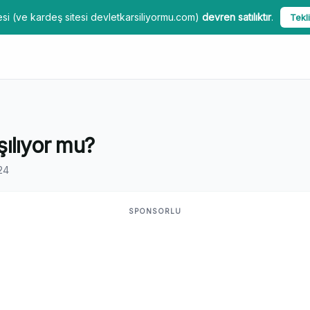
si (ve kardeş sitesi devletkarsiliyormu.com)
devren satılıktır
.
Tekli
ılıyor mu?
24
SPONSORLU