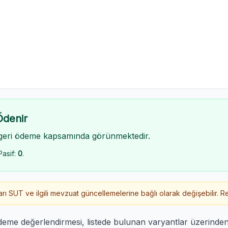
Ödenir
geri ödeme kapsamında görünmektedir.
Pasif:
0
.
 SUT ve ilgili mevzuat güncellemelerine bağlı olarak değişebilir. Re
deme değerlendirmesi, listede bulunan varyantlar üzerinde