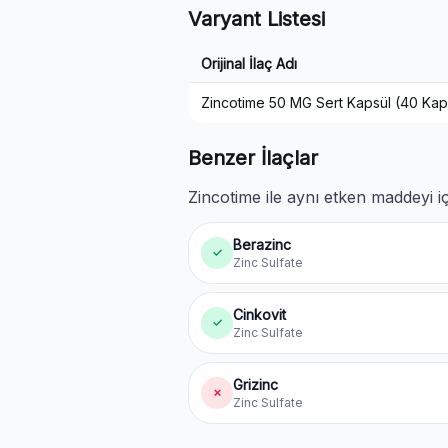
Varyant Listesi
Orijinal İlaç Adı
Zincotime 50 MG Sert Kapsül (40 Kap
Benzer İlaçlar
Zincotime ile aynı etken maddeyi iç
Berazinc
✓
Zinc Sulfate
Cinkovit
✓
Zinc Sulfate
Grizinc
✗
Zinc Sulfate