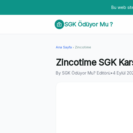
Bu web site
SGK Ödüyor Mu ?
medical_services
Ana Sayfa
Zincotime
chevron_right
Zincotime SGK Karş
By SGK Ödüyor Mu? Editörü
•
4 Eylül 20