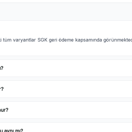
aki tüm varyantlar SGK geri ödeme kapsamında görünmekted
u?
r?
nur?
u aynı mı?