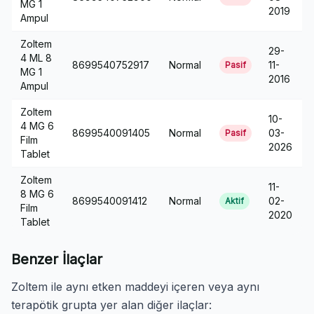
MG 1
2019
Ampul
Zoltem
29-
4 ML 8
8699540752917
Normal
11-
Pasif
MG 1
2016
Ampul
Zoltem
10-
4 MG 6
8699540091405
Normal
03-
Pasif
Film
2026
Tablet
Zoltem
11-
8 MG 6
8699540091412
Normal
02-
Aktif
Film
2020
Tablet
Benzer İlaçlar
Zoltem ile aynı etken maddeyi içeren veya aynı
terapötik grupta yer alan diğer ilaçlar: