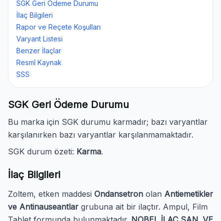
SGK Geri Ödeme Durumu
İlaç Bilgileri
Rapor ve Reçete Koşulları
Varyant Listesi
Benzer İlaçlar
Resmî Kaynak
SSS
SGK Geri Ödeme Durumu
Bu marka için SGK durumu karmadır; bazı varyantlar
karşılanırken bazı varyantlar karşılanmamaktadır.
SGK durum özeti:
Karma
.
İlaç Bilgileri
Zoltem, etken maddesi
Ondansetron
olan
Antiemetikler
ve Antinauseantlar
grubuna ait bir ilaçtır. Ampul, Film
Tablet formunda bulunmaktadır.
NOBEL İLAÇ SAN. VE