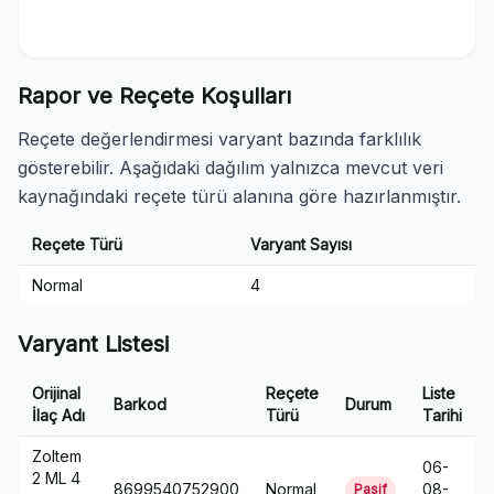
Rapor ve Reçete Koşulları
Reçete değerlendirmesi varyant bazında farklılık
gösterebilir. Aşağıdaki dağılım yalnızca mevcut veri
kaynağındaki reçete türü alanına göre hazırlanmıştır.
Reçete Türü
Varyant Sayısı
Normal
4
Varyant Listesi
Orijinal
Reçete
Liste
Barkod
Durum
İlaç Adı
Türü
Tarihi
Zoltem
06-
2 ML 4
8699540752900
Normal
08-
Pasif