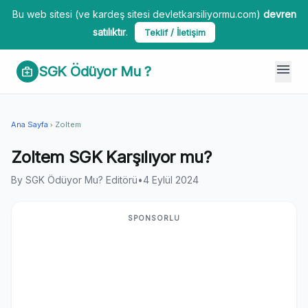
Bu web sitesi (ve kardeş sitesi devletkarsiliyormu.com)
devren
satılıktır
.
Teklif / İletişim
menu
SGK Ödüyor Mu ?
medical_services
Ana Sayfa
Zoltem
chevron_right
Zoltem SGK Karşılıyor mu?
By SGK Ödüyor Mu? Editörü
•
4 Eylül 2024
SPONSORLU