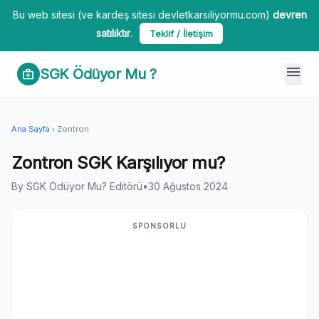
Bu web sitesi (ve kardeş sitesi devletkarsiliyormu.com)
devren
satılıktır
.
Teklif / İletişim
menu
SGK Ödüyor Mu ?
medical_services
Ana Sayfa
Zontron
chevron_right
Zontron SGK Karşılıyor mu?
By SGK Ödüyor Mu? Editörü
•
30 Ağustos 2024
SPONSORLU