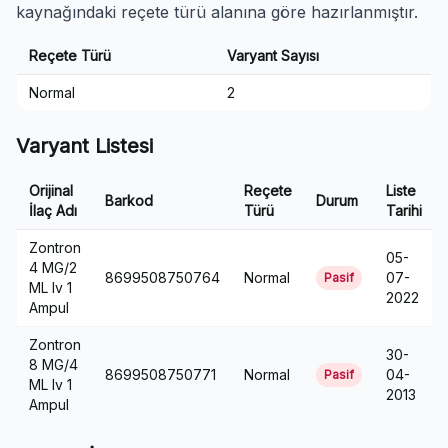
kaynağındaki reçete türü alanına göre hazırlanmıştır.
Reçete Türü
Varyant Sayısı
Normal
2
Varyant Listesi
Orijinal
Reçete
Liste
Barkod
Durum
İlaç Adı
Türü
Tarihi
Zontron
05-
4 MG/2
8699508750764
Normal
07-
Pasif
ML Iv 1
2022
Ampul
Zontron
30-
8 MG/4
8699508750771
Normal
04-
Pasif
ML Iv 1
2013
Ampul