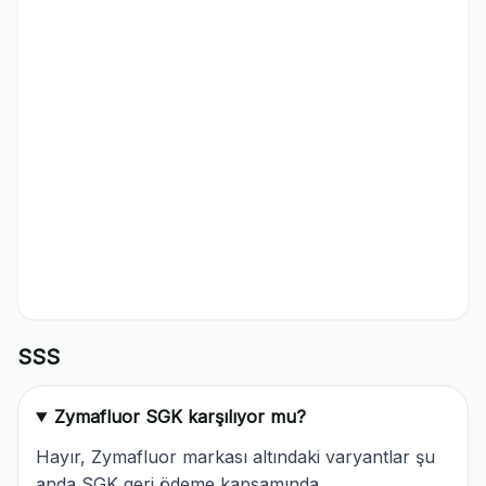
SSS
Zymafluor SGK karşılıyor mu?
Hayır, Zymafluor markası altındaki varyantlar şu
anda SGK geri ödeme kapsamında