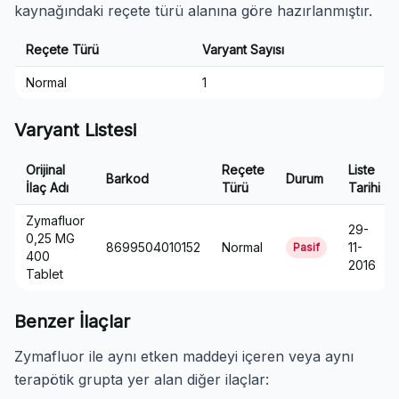
kaynağındaki reçete türü alanına göre hazırlanmıştır.
Reçete Türü
Varyant Sayısı
Normal
1
Varyant Listesi
Orijinal
Reçete
Liste
Barkod
Durum
İlaç Adı
Türü
Tarihi
Zymafluor
29-
0,25 MG
8699504010152
Normal
11-
Pasif
400
2016
Tablet
Benzer İlaçlar
Zymafluor ile aynı etken maddeyi içeren veya aynı
terapötik grupta yer alan diğer ilaçlar: