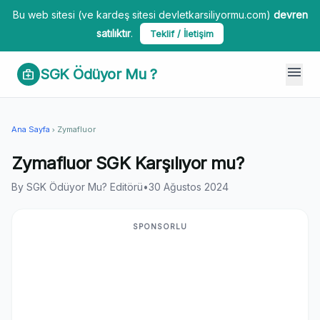
Bu web sitesi (ve kardeş sitesi devletkarsiliyormu.com)
devren
satılıktır
.
Teklif / İletişim
menu
SGK Ödüyor Mu ?
medical_services
Ana Sayfa
Zymafluor
chevron_right
Zymafluor SGK Karşılıyor mu?
By SGK Ödüyor Mu? Editörü
•
30 Ağustos 2024
SPONSORLU