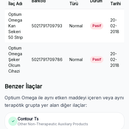
Barkod
Durum
İlaç Adı
Türü
Tarihi
Optium
Omega
20-
Kan
5021791709793
Normal
02-
Pasif
Sekeri
2018
50 Strip
Optium
Omega
20-
Şeker
5021791709786
Normal
02-
Pasif
Olcum
2018
Cihazi
Benzer İlaçlar
Optium Omega ile aynı etken maddeyi içeren veya aynı
terapötik grupta yer alan diğer ilaçlar:
Contour Ts
✓
Other Non-Therapeutic Auxiliary Products