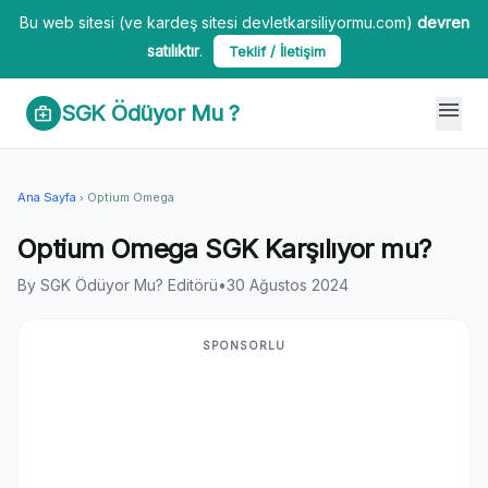
Bu web sitesi (ve kardeş sitesi devletkarsiliyormu.com)
devren
satılıktır
.
Teklif / İletişim
menu
SGK Ödüyor Mu ?
medical_services
Ana Sayfa
Optium Omega
chevron_right
Optium Omega SGK Karşılıyor mu?
By SGK Ödüyor Mu? Editörü
•
30 Ağustos 2024
SPONSORLU