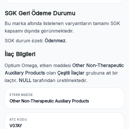
SGK Geri Ödeme Durumu
Bu marka altında listelenen varyantların tamamı SGK
kapsamı dışında görünmektedir.
SGK durum özeti:
Ödenmez
.
İlaç Bilgileri
Optium Omega, etken maddesi
Other Non-Therapeutic
Auxiliary Products
olan
Çeşitli İlaçlar
grubuna ait bir
ilaçtır.
NULL
tarafından üretilmektedir.
ETKEN MADDE
Other Non-Therapeutic Auxiliary Products
ATC KODU
V07AY