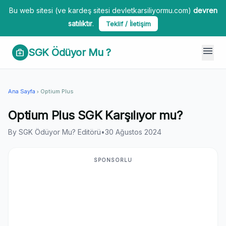
Bu web sitesi (ve kardeş sitesi devletkarsiliyormu.com)
devren
satılıktır
.
Teklif / İletişim
menu
SGK Ödüyor Mu ?
medical_services
Ana Sayfa
Optium Plus
chevron_right
Optium Plus SGK Karşılıyor mu?
By SGK Ödüyor Mu? Editörü
•
30 Ağustos 2024
SPONSORLU