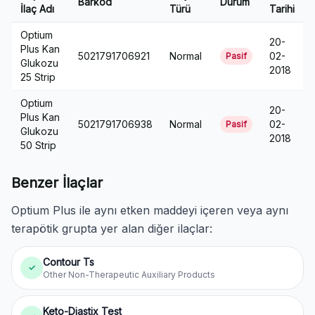
Barkod
Durum
İlaç Adı
Türü
Tarihi
Optium
20-
Plus Kan
5021791706921
Normal
02-
Pasif
Glukozu
2018
25 Strip
Optium
20-
Plus Kan
5021791706938
Normal
02-
Pasif
Glukozu
2018
50 Strip
Benzer İlaçlar
Optium Plus ile aynı etken maddeyi içeren veya aynı
terapötik grupta yer alan diğer ilaçlar:
Contour Ts
✓
Other Non-Therapeutic Auxiliary Products
Keto-Diastix Test