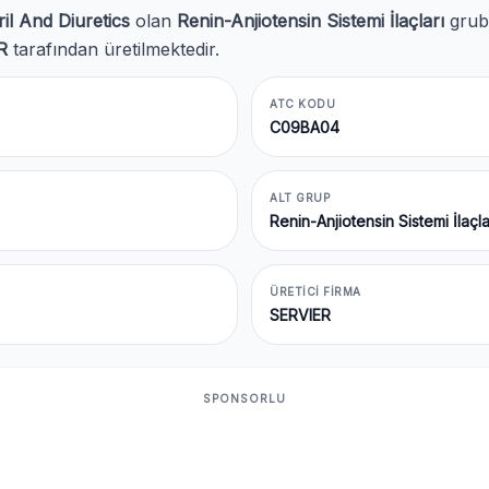
il And Diuretics
olan
Renin-Anjiotensin Sistemi İlaçları
grubu
R
tarafından üretilmektedir.
ATC KODU
C09BA04
ALT GRUP
Renin-Anjiotensin Sistemi İlaçla
ÜRETICI FIRMA
SERVIER
SPONSORLU