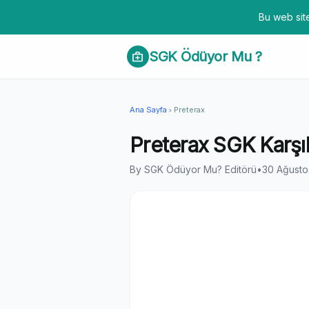
Bu web site
SGK Ödüyor Mu ?
medical_services
Ana Sayfa
Preterax
chevron_right
Preterax SGK Karşı
By SGK Ödüyor Mu? Editörü
•
30 Ağusto