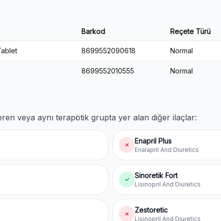
Barkod
Reçete Türü
Tablet
8699552090618
Normal
8699552010555
Normal
ren veya aynı terapötik grupta yer alan diğer ilaçlar:
Enapril Plus
✗
Enalapril And Diuretics
Sinoretik Fort
✓
Lisinopril And Diuretics
Zestoretic
✗
Lisinopril And Diuretics