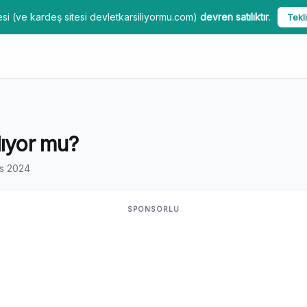
si (ve kardeş sitesi devletkarsiliyormu.com)
devren satılıktır
.
Tekli
lıyor mu?
s 2024
SPONSORLU