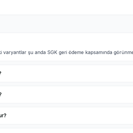
aki varyantlar şu anda SGK geri ödeme kapsamında görünme
?
?
ur?