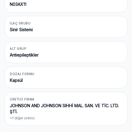
N03AX11
İLAÇ GRUBU
Sinir Sistemi
ALT GRUP
Antiepileptikler
DOZAJ FORMU
Kapsül
ÜRETICI FIRMA
JOHNSON AND JOHNSON SIHHİ MAL. SAN. VE TİC. LTD.
ŞTİ.
+1 diğer üretici