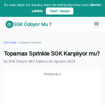
Bu web sitesi (ve kardeş sitesi devletkarsiliyormu.com)
devren
satılıktır
.
Teklif / İletişim
menu
SGK Ödüyor Mu ?
medical_services
Ana Sayfa
Topamax Sprinkle
chevron_right
Topamax Sprinkle SGK Karşılıyor mu?
By SGK Ödüyor Mu? Editörü
•
30 Ağustos 2024
SPONSORLU