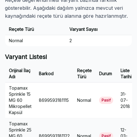
Reçete değerlendirmesi varyant bazında farklılık
gösterebilir. Aşağıdaki dağılım yalnızca mevcut veri
kaynağındaki reçete türü alanına göre hazırlanmıştır.
Reçete Türü
Varyant Sayısı
Normal
2
Varyant Listesi
Orijinal İlaç
Reçete
Liste
Barkod
Durum
Adı
Türü
Tarihi
Topamax
Sprinkle 15
31-
MG 60
8699593181115
Normal
07-
Pasif
Mikropellet
2018
Kapsül
Topamax
Sprinkle 25
12-
MG 60
8699593181122
Normal
03-
Pasif