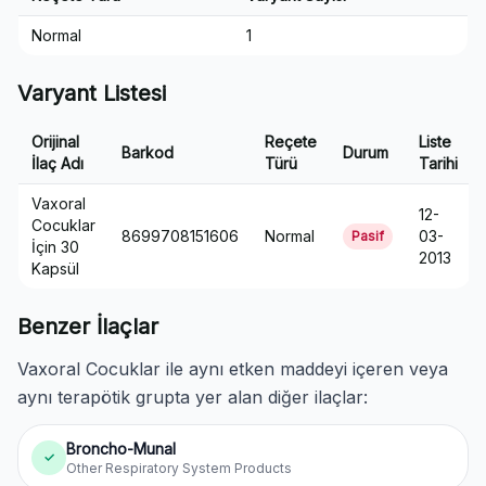
Normal
1
Varyant Listesi
Orijinal
Reçete
Liste
Barkod
Durum
İlaç Adı
Türü
Tarihi
Vaxoral
12-
Cocuklar
8699708151606
Normal
03-
Pasif
İçin 30
2013
Kapsül
Benzer İlaçlar
Vaxoral Cocuklar ile aynı etken maddeyi içeren veya
aynı terapötik grupta yer alan diğer ilaçlar:
Broncho-Munal
✓
Other Respiratory System Products