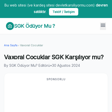
Bu web sitesi (ve kardeş sitesi devletkarsiliyormu.com)
devren
satılıktır
.
Teklif / İletişim
menu
SGK Ödüyor Mu ?
medical_services
Ana Sayfa
Vaxoral Cocuklar
chevron_right
Vaxoral Cocuklar SGK Karşılıyor mu?
By SGK Ödüyor Mu? Editörü
•
30 Ağustos 2024
SPONSORLU